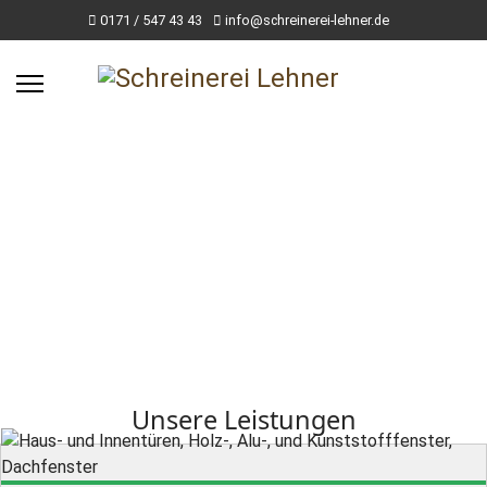
0171 / 547 43 43
info@schreinerei-lehner.de
Willkommen bei der Schreinerei
Lehner
Ihrem kreativen Holzwurm
Möbel nach Maß: Türen, Fenster, Boden,
Decken, Restauration, Innenausbau
Unsere Leistungen